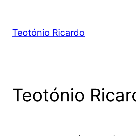
Skip
to
content
Teotónio Ricardo
Teotónio Ricar